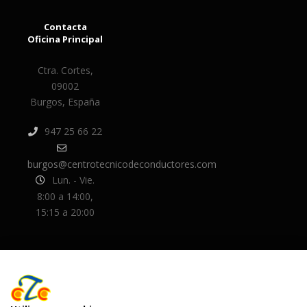
Contacta
Oficina Principal
Ctra. Cortes,
09002
Burgos, España
947 25 66 22
burgos@centrotecnicodeconductores.com
Lun. - Vie.
8:00 a 14:00,
15:15 a 20:00