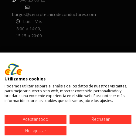
burgos@centrotecnicodeconductores.com
Lun. - Vie.
8:00 a 14:00,
15:15 a 20:00
Utilizamos cookies
Podemos utilizarlas para el análisis de los datos de nuestros visitantes,
para mejorar nuestro sitio web, mostrar contenido personalizado y
brindarle una excelente experiencia en el sitio web. Para obtener más
información sobre las cookies que utilizamos, abre los ajustes.
© 2020 Centro Técnico de Conductores
Aceptar todo
Rechazar
| Diseñado por
Teseo
No, ajustar
Aviso Legal
·
Política de Privacidad
·
Política de Cookies