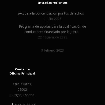
Entradas recientes
¡Acude a la concentración por tus derechos!
1 julio 2025
Programa de ayudas para la cualificación de
conductores financiado por la Junta
22 noviembre 2023
9 febrero 2023
Contacta
Oficina Principal
Ctra. Cortes,
09002
Burgos, España
947 25 66 22