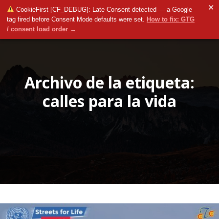
✕
CookieFirst [CF_DEBUG]: Late Consent detected — a Google
tag fired before Consent Mode defaults were set.
How to fix: GTG
/ consent load order →
Menú pr
Más informac
Archivo de la etiqueta:
calles para la vida