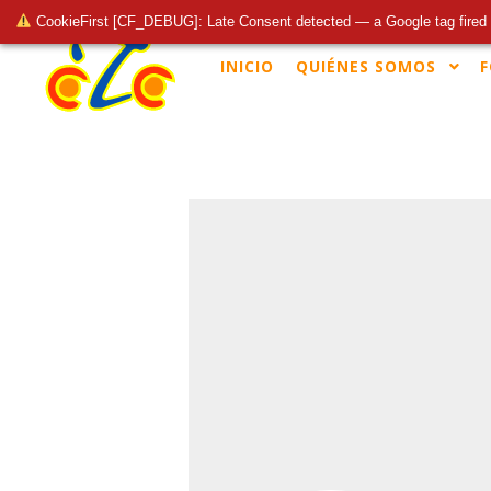
CookieFirst [CF_DEBUG]: Late Consent detected — a Google tag fired 
INICIO
QUIÉNES SOMOS