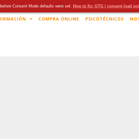
before Consent Mode defaults were set.
How to fix: GTG / consent load or
FORMACIÓN
COMPRA ONLINE
PSICOTÉCNICOS
NOT