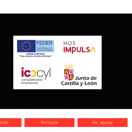
 todo
Rechazar
No, ajustar