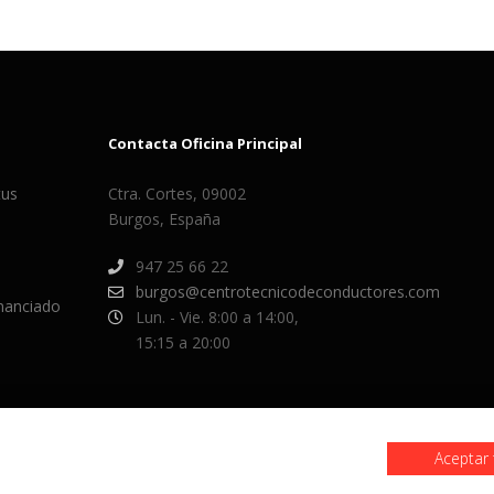
Contacta Oficina Principal
tus
Ctra. Cortes, 09002
Burgos, España
947 25 66 22
burgos@centrotecnicodeconductores.com
inanciado
Lun. - Vie. 8:00 a 14:00,
15:15 a 20:00
Aceptar