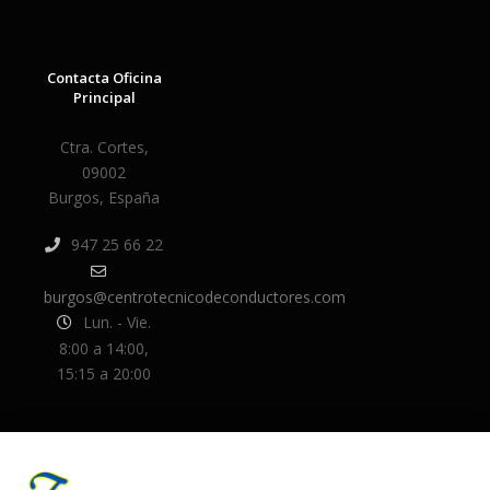
Contacta Oficina
Principal
Ctra. Cortes,
09002
Burgos, España
947 25 66 22
burgos@centrotecnicodeconductores.com
Lun. - Vie.
8:00 a 14:00,
15:15 a 20:00