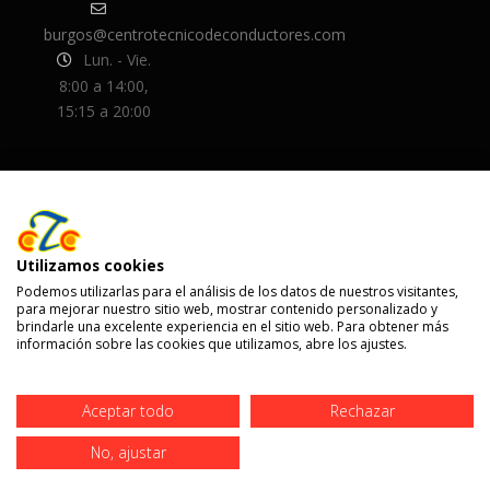
burgos@centrotecnicodeconductores.com
Lun. - Vie.
8:00 a 14:00,
15:15 a 20:00
Utilizamos cookies
Podemos utilizarlas para el análisis de los datos de nuestros visitantes,
para mejorar nuestro sitio web, mostrar contenido personalizado y
brindarle una excelente experiencia en el sitio web. Para obtener más
información sobre las cookies que utilizamos, abre los ajustes.
Aceptar todo
Rechazar
© 2020 Centro Técnico de Conductores
| Diseñado por
Teseo
No, ajustar
Aviso Legal
·
Política de Privacidad
·
Política de Cookies