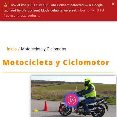
✕
CookieFirst [CF_DEBUG]: Late Consent detected — a Google
tag fired before Consent Mode defaults were set.
How to fix: GTG
/ consent load order →
Inicio
/
Motocicleta y Ciclomotor
Motocicleta y Ciclomotor